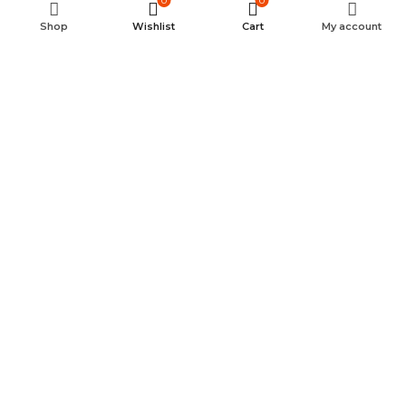
0
0
Shop
Wishlist
Cart
My account
NORMATIVA APPLICABILE
La compravendita di prodotti e servizi tramite mezzi
elettronici è disciplinata dal
D.Lgs. 6 settembre 2005 n. 206
(Codice del Consumo) in materia di vendite a distanza con i
consumatori, e dal D.Lgs. 9 aprile 2003 n. 70 in materia di
commercio elettronico.
Il contratto di compravendita stipulato tra il Cliente e