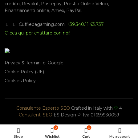
credito
,
Revolut
,
Postepay
,
Prestiti Online Veloci
,
Finanziamenti online
,
Amex
,
PayPal
.
Cuffiedagaming.com:
+39.340.11.43.737
Clicca qui per chattare con noi!
Privacy & Termini di Google
Cookie Policy (UE)
Cookies Policy
Consulente Esperto SEO
Crafted in Italy with
♡
4
Consulenti SEO
ES Design P. Iva 01659930059
0
0
Shop
Wishlist
Cart
My account