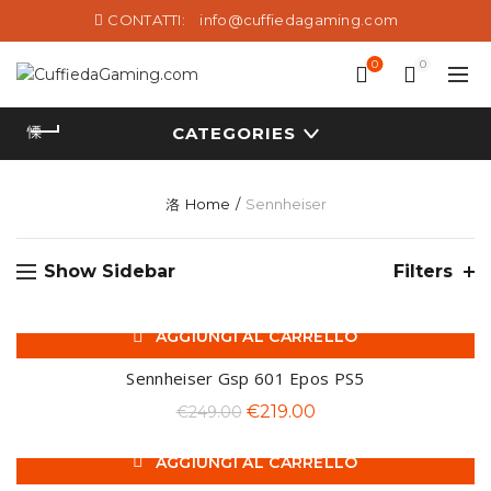
CONTATTI:
info@cuffiedagaming.com
0
0
CATEGORIES
Home
Sennheiser
Show Sidebar
Filters
AGGIUNGI AL CARRELLO
-12%
Sennheiser Gsp 601 Epos PS5
Il
Il
€
219.00
€
249.00
prezzo
prezzo
AGGIUNGI AL CARRELLO
originale
attuale
-20%