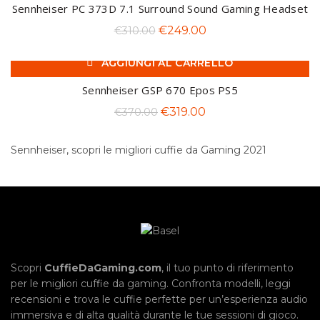
era:
è:
Sennheiser PC 373D 7.1 Surround Sound Gaming Headset
€249.00.
€219.00.
Il
Il
€
249.00
€
310.00
prezzo
prezzo
AGGIUNGI AL CARRELLO
originale
attuale
-14%
era:
è:
Sennheiser GSP 670 Epos PS5
€310.00.
€249.00.
Il
Il
€
319.00
€
370.00
prezzo
prezzo
originale
attuale
Sennheiser, scopri le migliori cuffie da Gaming 2021
era:
è:
€370.00.
€319.00.
Scopri
CuffieDaGaming.com
, il tuo punto di riferimento
per le migliori cuffie da gaming. Confronta modelli, leggi
recensioni e trova le cuffie perfette per un’esperienza audio
immersiva e di alta qualità durante le tue sessioni di gioco.