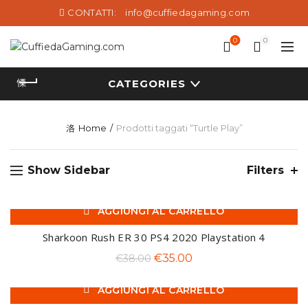
CONTATTI:
info@cuffiedagaming.com
0
0
CATEGORIES
Home
Prodotti taggati “Turtle Play”
Show Sidebar
Filters
AGGIUNGI AL CARRELLO
-8%
Sharkoon Rush ER 30 PS4 2020 Playstation 4
Il
Il
€
35.00
€
38.00
prezzo
prezzo
AGGIUNGI AL CARRELLO
originale
attuale
-20%