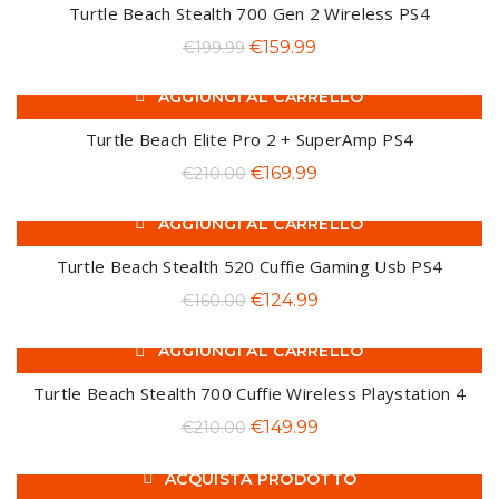
era:
è:
Turtle Beach Stealth 700 Gen 2 Wireless PS4
€38.00.
€35.00.
Il
Il
€
159.99
€
199.99
prezzo
prezzo
AGGIUNGI AL CARRELLO
originale
attuale
-19%
era:
è:
Turtle Beach Elite Pro 2 + SuperAmp PS4
€199.99.
€159.99.
Il
Il
€
169.99
€
210.00
prezzo
prezzo
AGGIUNGI AL CARRELLO
originale
attuale
-22%
era:
è:
Turtle Beach Stealth 520 Cuffie Gaming Usb PS4
€210.00.
€169.99.
Il
Il
€
124.99
€
160.00
prezzo
prezzo
AGGIUNGI AL CARRELLO
originale
attuale
-29%
era:
è:
Turtle Beach Stealth 700 Cuffie Wireless Playstation 4
€160.00.
€124.99.
Il
Il
€
149.99
€
210.00
prezzo
prezzo
ACQUISTA PRODOTTO
originale
attuale