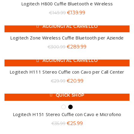
era:
è:
Logitech H800 Cuffie Bluetooth e Wireless
€100.99.
€91.99.
Il
Il
€
139.99
€
149.99
prezzo
prezzo
AGGIUNGI AL CARRELLO
originale
attuale
-4%
era:
è:
Logitech Zone Wireless Cuffie Bluetooth per Aziende
€149.99.
€139.99.
Il
Il
€
289.99
€
300.99
prezzo
prezzo
AGGIUNGI AL CARRELLO
originale
attuale
-30%
era:
è:
Logitech H111 Stereo Cuffie con Cavo per Call Center
€300.99.
€289.99.
Il
Il
€
20.99
€
29.99
prezzo
prezzo
QUICK SHOP
originale
attuale
-28%
era:
è:
€29.99.
€20.99.
Logitech H151 Stereo Cuffie con Cavo e Microfono
Il
Il
€
25.99
€
35.99
prezzo
prezzo