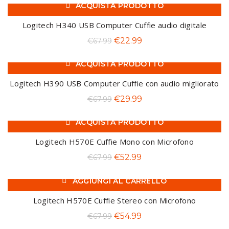
ACQUISTA PRODOTTO
originale
attuale
-66%
era:
è:
Logitech H340 USB Computer Cuffie audio digitale
€35.99.
€25.99.
Il
Il
€
22.99
€
67.99
prezzo
prezzo
ACQUISTA PRODOTTO
originale
attuale
-56%
era:
è:
Logitech H390 USB Computer Cuffie con audio migliorato
€67.99.
€22.99.
Il
Il
€
29.99
€
67.99
prezzo
prezzo
ACQUISTA PRODOTTO
originale
attuale
-22%
era:
è:
Logitech H570E Cuffie Mono con Microfono
€67.99.
€29.99.
Il
Il
€
52.99
€
67.99
prezzo
prezzo
AGGIUNGI AL CARRELLO
originale
attuale
-19%
era:
è:
Logitech H570E Cuffie Stereo con Microfono
€67.99.
€52.99.
Il
Il
€
54.99
€
67.99
prezzo
prezzo