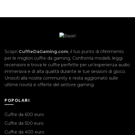
originale
attuale
era:
è:
€67.99.
€54.99.
Scopri
CuffieDaGaming.com
, il tuo punto di riferimento
per le migliori cuffie da gaming. Confronta modelli, leggi
recensioni e trova le cuffie perfette per un’esperienza audio
immersiva e di alta qualità durante le tue sessioni di gioco.
Unisciti alla nostra community e resta aggiornato sulle
ultime novità e offerte del settore gaming.
POPOLARI
Cuffie da 600 euro
Cuffie da 500 euro
Cuffie da 400 euro