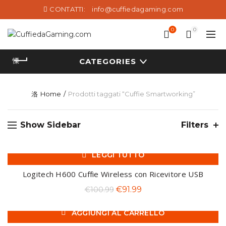
CONTATTI:
info@cuffiedagaming.com
0
0
CATEGORIES
Home
Prodotti taggati “Cuffie Smartworking”
Show Sidebar
Filters
LEGGI TUTTO
-9%
Logitech H600 Cuffie Wireless con Ricevitore USB
SOL
Il
Il
€
91.99
€
100.99
D O
UT
prezzo
prezzo
AGGIUNGI AL CARRELLO
originale
attuale
-7%