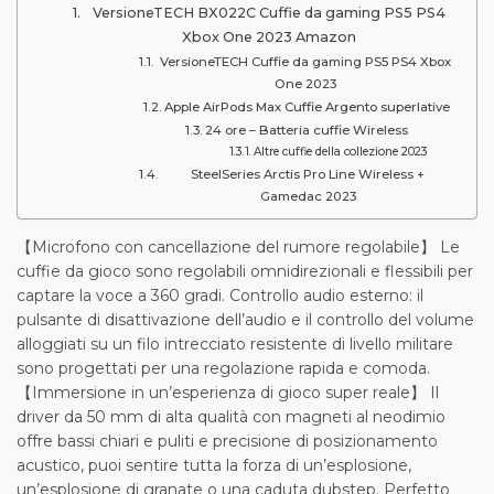
VersioneTECH BX022C Cuffie da gaming PS5 PS4
Xbox One 2023 Amazon
VersioneTECH Cuffie da gaming PS5 PS4 Xbox
One 2023
Apple AirPods Max Cuffie Argento superlative
24 ore – Batteria cuffie Wireless
Altre cuffie della collezione 2023
SteelSeries Arctis Pro Line Wireless +
Gamedac 2023
【Microfono con cancellazione del rumore regolabile】 Le
cuffie da gioco sono regolabili omnidirezionali e flessibili per
captare la voce a 360 gradi. Controllo audio esterno: il
pulsante di disattivazione dell’audio e il controllo del volume
alloggiati su un filo intrecciato resistente di livello militare
sono progettati per una regolazione rapida e comoda.
【Immersione in un’esperienza di gioco super reale】 Il
driver da 50 mm di alta qualità con magneti al neodimio
offre bassi chiari e puliti e precisione di posizionamento
acustico, puoi sentire tutta la forza di un’esplosione,
un’esplosione di granate o una caduta dubstep. Perfetto