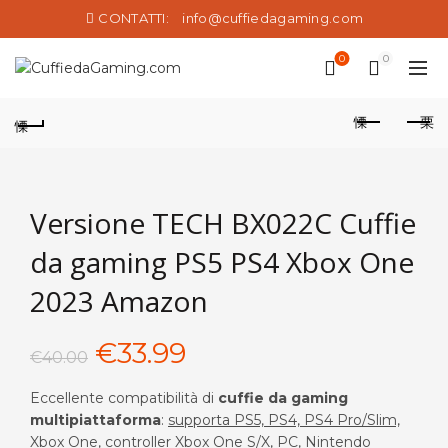
CONTATTI:
info@cuffiedagaming.com
0
0
Versione TECH BX022C Cuffie
da gaming PS5 PS4 Xbox One
2023 Amazon
Il
Il
€
33.99
€
40.00
prezzo
prezzo
Eccellente compatibilità di
cuffie da gaming
multipiattaforma
:
supporta PS5, PS4, PS4 Pro/Slim,
originale
attuale
Xbox One, controller Xbox One S/X, PC, Nintendo