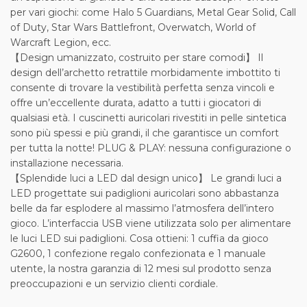
per vari giochi: come Halo 5 Guardians, Metal Gear Solid, Call
of Duty, Star Wars Battlefront, Overwatch, World of
Warcraft Legion, ecc.
【Design umanizzato, costruito per stare comodi】 Il
design dell’archetto retrattile morbidamente imbottito ti
consente di trovare la vestibilità perfetta senza vincoli e
offre un’eccellente durata, adatto a tutti i giocatori di
qualsiasi età. I cuscinetti auricolari rivestiti in pelle sintetica
sono più spessi e più grandi, il che garantisce un comfort
per tutta la notte! PLUG & PLAY: nessuna configurazione o
installazione necessaria.
【Splendide luci a LED dal design unico】 Le grandi luci a
LED progettate sui padiglioni auricolari sono abbastanza
belle da far esplodere al massimo l’atmosfera dell’intero
gioco. L’interfaccia USB viene utilizzata solo per alimentare
le luci LED sui padiglioni. Cosa ottieni: 1 cuffia da gioco
G2600, 1 confezione regalo confezionata e 1 manuale
utente, la nostra garanzia di 12 mesi sul prodotto senza
preoccupazioni e un servizio clienti cordiale.