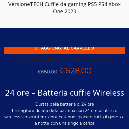
VersioneTECH Cuffie da gaming PS5 PS4 Xbox
One 2023
AGGIUNGI AL CARRELLO
-8%
Apple AirPods Max Cuffie Argento superlative
Il
Il
€
628.00
HOT
€
680.00
prezzo
prezzo
24 ore – Batteria cuffie Wireless
originale
attuale
Durata della batteria di 24 ore
era:
è:
La migliore durata della batteria con 24 ore di utilizzo
wireless senza interruzioni, così puoi giocare tutto il giorno e
€680.00.
€628.00.
la notte con una singola carica.