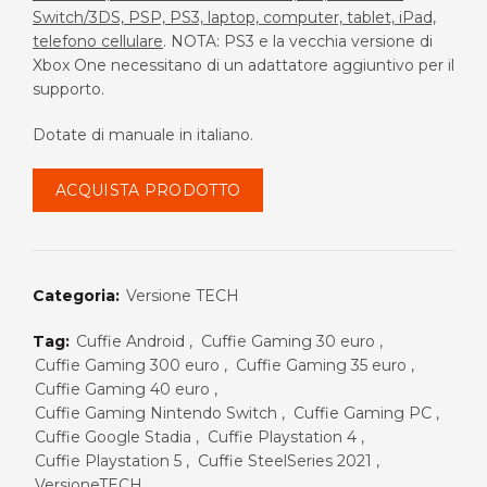
Switch/3DS, PSP, PS3, laptop, computer, tablet, iPad,
era:
è:
telefono cellulare
. NOTA: PS3 e la vecchia versione di
Xbox One necessitano di un adattatore aggiuntivo per il
€40.00.
€33.99.
supporto.
Dotate di manuale in italiano.
ACQUISTA PRODOTTO
Categoria:
Versione TECH
Tag:
Cuffie Android
,
Cuffie Gaming 30 euro
,
Cuffie Gaming 300 euro
,
Cuffie Gaming 35 euro
,
Cuffie Gaming 40 euro
,
Cuffie Gaming Nintendo Switch
,
Cuffie Gaming PC
,
Cuffie Google Stadia
,
Cuffie Playstation 4
,
Cuffie Playstation 5
,
Cuffie SteelSeries 2021
,
VersioneTECH