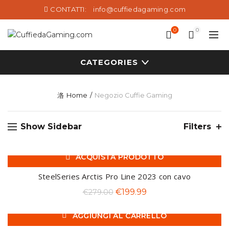
CONTATTI:
info@cuffiedagaming.com
0
0
CATEGORIES
Home
Negozio Cuffie Gaming
Show Sidebar
Filters
ACQUISTA PRODOTTO
-28%
SteelSeries Arctis Pro Line 2023 con cavo
Il
Il
€
199.99
€
279.00
prezzo
prezzo
AGGIUNGI AL CARRELLO
originale
attuale
-20%