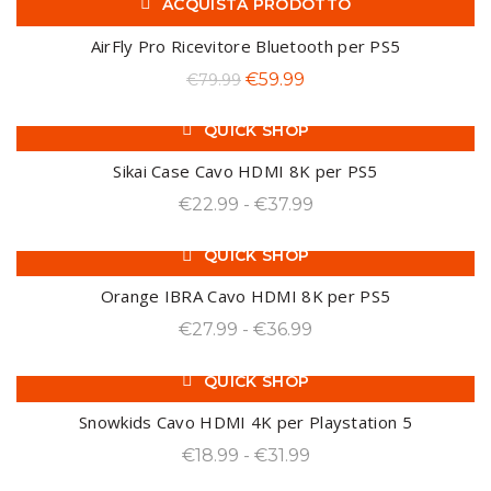
ACQUISTA PRODOTTO
originale
attuale
-25%
era:
è:
AirFly Pro Ricevitore Bluetooth per PS5
€79.99.
€69.99.
Il
Il
€
59.99
€
79.99
prezzo
prezzo
QUICK SHOP
originale
attuale
-17%
era:
è:
Sikai Case Cavo HDMI 8K per PS5
€79.99.
€59.99.
Fascia
€
22.99
-
€
37.99
di
QUICK SHOP
prezzo:
-18%
da
Orange IBRA Cavo HDMI 8K per PS5
€22.99
Fascia
€
27.99
-
€
36.99
a
di
€37.99
QUICK SHOP
prezzo:
-27%
da
Snowkids Cavo HDMI 4K per Playstation 5
€27.99
Fascia
€
18.99
-
€
31.99
a
di