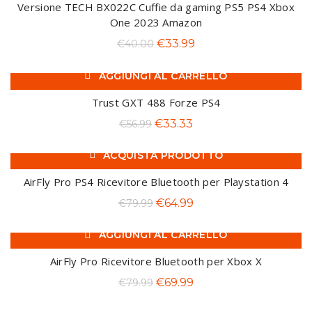
era:
è:
Versione TECH BX022C Cuffie da gaming PS5 PS4 Xbox
€300.00.
€219.99.
One 2023 Amazon
Il
Il
€
33.99
€
40.00
prezzo
prezzo
AGGIUNGI AL CARRELLO
originale
attuale
-42%
era:
è:
Trust GXT 488 Forze PS4
€40.00.
€33.99.
Il
Il
€
33.33
€
56.99
prezzo
prezzo
ACQUISTA PRODOTTO
originale
attuale
-19%
era:
è:
AirFly Pro PS4 Ricevitore Bluetooth per Playstation 4
€56.99.
€33.33.
Il
Il
€
64.99
€
79.99
prezzo
prezzo
AGGIUNGI AL CARRELLO
originale
attuale
-13%
era:
è:
AirFly Pro Ricevitore Bluetooth per Xbox X
€79.99.
€64.99.
Il
Il
€
69.99
€
79.99
prezzo
prezzo