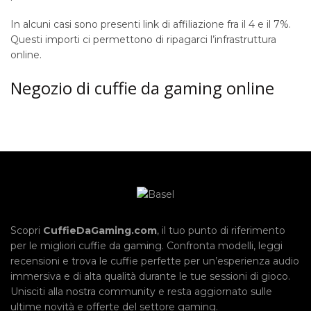
In alcuni casi sono presenti link di affiliazione fra il 4 e il 7%.
Questi importi ci permettono di ripagarci l’infrastruttura
online.
Negozio di cuffie da gaming online
Scopri
CuffieDaGaming.com
, il tuo punto di riferimento
per le migliori cuffie da gaming. Confronta modelli, leggi
recensioni e trova le cuffie perfette per un’esperienza audio
immersiva e di alta qualità durante le tue sessioni di gioco.
Unisciti alla nostra community e resta aggiornato sulle
ultime novità e offerte del settore gaming.