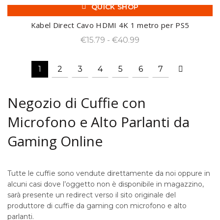
€36.99
QUICK SHOP
prezzo:
-31%
da
Kabel Direct Cavo HDMI 4K 1 metro per PS5
€18.99
Fascia
€
15.79
-
€
40.99
a
di
€31.99
prezzo:
1
2
3
4
5
6
7
da
€15.79
Negozio di Cuffie con
a
€40.99
Microfono e Alto Parlanti da
Gaming Online
Tutte le cuffie sono vendute direttamente da noi oppure in
alcuni casi dove l’oggetto non è disponibile in magazzino,
sarà presente un redirect verso il sito originale del
produttore di cuffie da gaming con microfono e alto
parlanti.