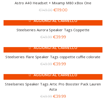
era:
è:
Astro A40 Headset + Mixamp M80 xBox One
€279.00.
€199.99.
Il
Il
€
119.00
€
149.00
prezzo
prezzo
AGGIUNGI AL CARRELLO
originale
attuale
-20%
era:
è:
Steelseries Aurora Speaker Tags Coppette
€149.00.
€119.00.
Il
Il
€
39.99
€
49.99
prezzo
prezzo
AGGIUNGI AL CARRELLO
originale
attuale
-20%
era:
è:
Steelseries Flare Speaker Tags coppette cuffie colorate
€49.99.
€39.99.
Il
Il
€
39.99
€
49.99
prezzo
prezzo
AGGIUNGI AL CARRELLO
originale
attuale
-20%
era:
è:
Steelseries Speaker Tags Artic Pro Booster Pack Lauren
€49.99.
€39.99.
Asta
Il
Il
€
39.99
€
49.99
prezzo
prezzo