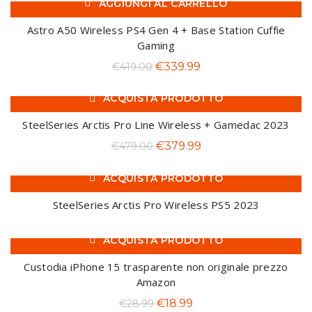
AGGIUNGI AL CARRELLO
originale
attuale
-19%
era:
è:
Astro A50 Wireless PS4 Gen 4 + Base Station Cuffie
€49.99.
€39.99.
Gaming
Il
Il
€
339.99
€
419.00
prezzo
prezzo
ACQUISTA PRODOTTO
originale
attuale
-21%
era:
è:
SteelSeries Arctis Pro Line Wireless + Gamedac 2023
€419.00.
€339.99.
Il
Il
€
379.99
€
479.00
prezzo
prezzo
ACQUISTA PRODOTTO
originale
attuale
era:
è:
SteelSeries Arctis Pro Wireless PS5 2023
€479.00.
€379.99.
ACQUISTA PRODOTTO
-34%
Custodia iPhone 15 trasparente non originale prezzo
Amazon
Il
Il
€
18.99
€
28.99