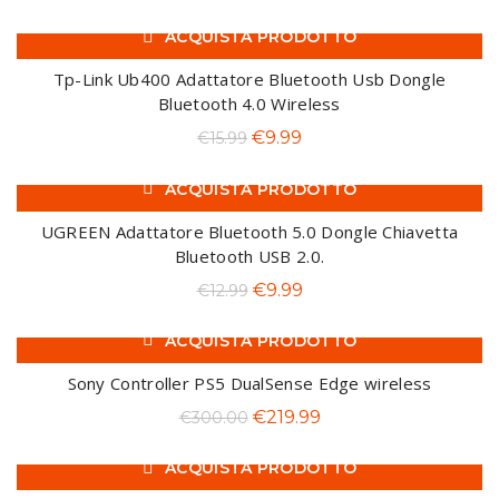
prezzo
prezzo
ACQUISTA PRODOTTO
originale
attuale
-38%
era:
è:
Tp-Link Ub400 Adattatore Bluetooth Usb Dongle
€28.99.
€18.99.
Bluetooth 4.0 Wireless
Il
Il
€
9.99
€
15.99
prezzo
prezzo
ACQUISTA PRODOTTO
originale
attuale
-23%
era:
è:
UGREEN Adattatore Bluetooth 5.0 Dongle Chiavetta
€15.99.
€9.99.
Bluetooth USB 2.0.
Il
Il
€
9.99
€
12.99
prezzo
prezzo
ACQUISTA PRODOTTO
originale
attuale
-27%
era:
è:
Sony Controller PS5 DualSense Edge wireless
€12.99.
€9.99.
Il
Il
€
219.99
€
300.00
prezzo
prezzo
ACQUISTA PRODOTTO
originale
attuale
-15%