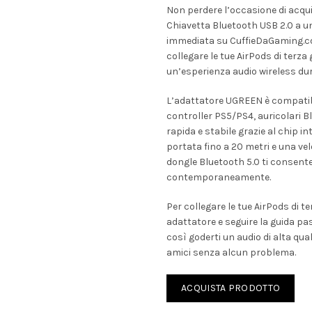
prezzo
prezzo
Non perdere l’occasione di acqu
Chiavetta Bluetooth USB 2.0 a un
originale
attual
immediata su CuffieDaGaming.com
collegare le tue AirPods di terza
era:
è:
un’esperienza audio wireless dura
€15.99.
€9.99.
L’adattatore UGREEN è compatibi
controller PS5/PS4, auricolari 
rapida e stabile grazie al chip i
portata fino a 20 metri e una ve
dongle Bluetooth 5.0 ti consente 
contemporaneamente.
Per collegare le tue AirPods di t
adattatore e seguire la guida p
così goderti un audio di alta qual
amici senza alcun problema.
ACQUISTA PRODOTTO