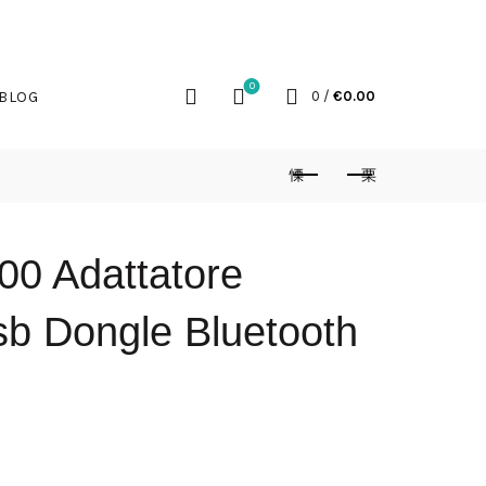
BLOG
CART
ACCOUNT
COOKIE POLICY (UE)
0
BLOG
0
/
€
0.00
00 Adattatore
sb Dongle Bluetooth