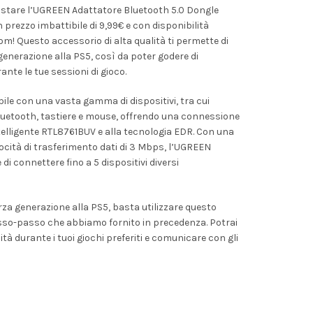
istare l’UGREEN Adattatore Bluetooth 5.0 Dongle
 prezzo imbattibile di 9,99€ e con disponibilità
e
! Questo accessorio di alta qualità ti permette di
 generazione alla PS5, così da poter godere di
nte le tue sessioni di gioco.
le con una vasta gamma di dispositivi, tra cui
Bluetooth, tastiere e mouse, offrendo una connessione
ntelligente RTL8761BUV e alla tecnologia EDR. Con una
locità di trasferimento dati di 3 Mbps, l’UGREEN
di connettere fino a 5 dispositivi diversi
erza generazione alla PS5, basta utilizzare questo
asso-passo che abbiamo fornito in precedenza. Potrai
ità durante i tuoi giochi preferiti e comunicare con gli