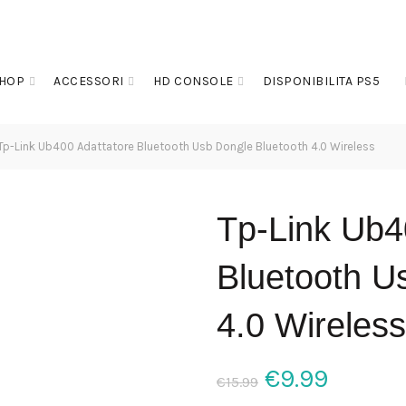
HOP
ACCESSORI
HD CONSOLE
DISPONIBILITA PS5
Tp-Link Ub400 Adattatore Bluetooth Usb Dongle Bluetooth 4.0 Wireless
Tp-Link Ub4
Bluetooth U
4.0 Wireless
Il
Il
€
9.99
€
15.99