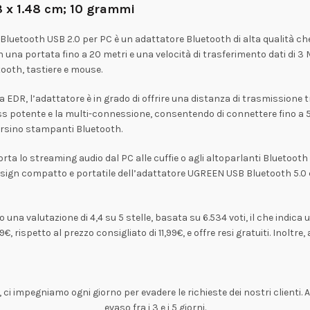
68 x 1.48 cm; 10 grammi
luetooth USB 2.0 per PC è un adattatore Bluetooth di alta qualità che
on una portata fino a 20 metri e una velocità di trasferimento dati di
tooth, tastiere e mouse.
a EDR, l’adattatore è in grado di offrire una distanza di trasmissione 
ss potente e la multi-connessione, consentendo di connettere fino a
persino stampanti Bluetooth.
ta lo streaming audio dal PC alle cuffie o agli altoparlanti Bluetooth 
design compatto e portatile dell’adattatore UGREEN USB Bluetooth 5.0 
 valutazione di 4,4 su 5 stelle, basata su 6.534 voti, il che indica un a
, rispetto al prezzo consigliato di 11,99€, e offre resi gratuiti. Inoltre,
i impegniamo ogni giorno per evadere le richieste dei nostri clienti.
evaso fra i 3 e i 5 giorni.