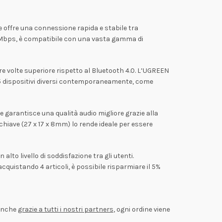
 offre una connessione rapida e stabile tra
 3 Mbps, è compatibile con una vasta gamma di
tre volte superiore rispetto al Bluetooth 4.0. L’UGREEN
 5 dispositivi diversi contemporaneamente, come
e garantisce una qualità audio migliore grazie alla
chiave (27 x 17 x 8mm) lo rende ideale per essere
lto livello di soddisfazione tra gli utenti.
 acquistando 4 articoli, è possibile risparmiare il 5%
 Anche
grazie a tutti i nostri partners
, ogni ordine viene