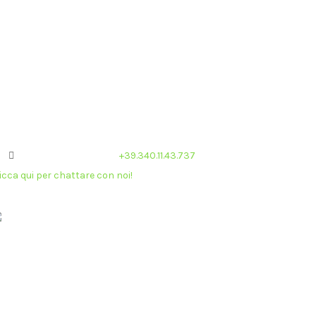
UFFIE
cettiamo ogni tipo di metodo di pagamento.
Carte di
edito
,
Revolut
,
Postepay
,
Prestiti Online Veloci
,
nanziamenti online
,
Amex
,
PayPal
.
Cuffiedagaming.com:
+39.340.11.43.737
icca qui per chattare con noi!
ivacy & Termini di Google
okie Policy (UE)
okies Policy