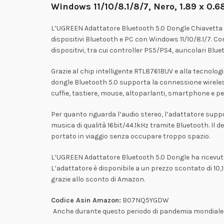
Windows 11/10/8.1/8/7, Nero, ‎1.89 x 0.
L’UGREEN Adattatore Bluetooth 5.0 Dongle Chiavetta B
dispositivi Bluetooth e PC con Windows 11/10/8.1/7. C
dispositivi, tra cui controller PS5/PS4, auricolari Blue
Grazie al chip intelligente RTL8761BUV e alla tecnologi
dongle Bluetooth 5.0 supporta la connessione wirele
cuffie, tastiere, mouse, altoparlanti, smartphone e 
Per quanto riguarda l’audio stereo, l’adattatore suppor
musica di qualità 16bit/44.1kHz tramite Bluetooth. Il 
portato in viaggio senza occupare troppo spazio.
L’UGREEN Adattatore Bluetooth 5.0 Dongle ha ricevuto una
L’adattatore è disponibile a un prezzo scontato di 10,19€
grazie allo sconto di Amazon.
Codice Asin Amazon:
B07NQ5YGDW
Anche durante questo periodo di pandemia mondiale, c