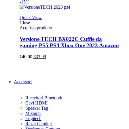
prezzo
prezzo
-15%
originale
attuale
era:
è:
€299.00.
€249.00.
Quick View
Close
Acquista prodotto
Versione TECH BX022C Cuffie da
gaming PS5 PS4 Xbox One 2023 Amazon
Il
Il
€
40.00
€
33.99
prezzo
prezzo
originale
attuale
era:
è:
€40.00.
€33.99.
Accessori
Ricevitori Bluetooth
Cavi HDMI
Speaker Tag
Mixamp
Logitech
Razer Gaming
Steelseries Gaming