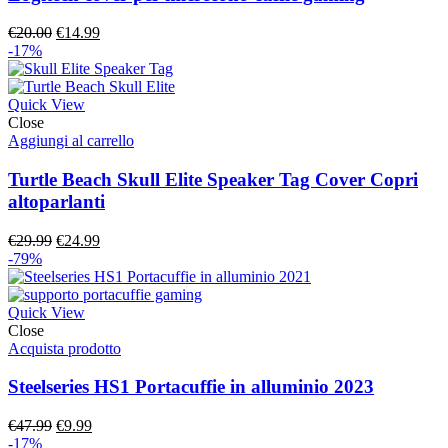
Il
Il
€
20.00
€
14.99
prezzo
prezzo
-17%
originale
attuale
era:
è:
€20.00.
€14.99.
Quick View
Close
Aggiungi al carrello
Turtle Beach Skull Elite Speaker Tag Cover Copri
altoparlanti
Il
Il
€
29.99
€
24.99
prezzo
prezzo
-79%
originale
attuale
era:
è:
€29.99.
€24.99.
Quick View
Close
Acquista prodotto
Steelseries HS1 Portacuffie in alluminio 2023
Il
Il
€
47.99
€
9.99
prezzo
prezzo
-17%