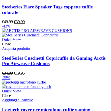
Steelseries Flare Speaker Tags coppette cuffie
colorate
Il
Il
€
49.99
€
39.99
prezzo
prezzo
-43%
originale
attuale
era:
è:
€49.99.
€39.99.
Quick View
Close
Acquista prodotto
SteelSeries Cuscinetti Copricuffie da Gaming Arctis
Pro Airweave Cushions
Il
Il
€
34.99
€
19.95
prezzo
prezzo
-25%
originale
attuale
era:
è:
€34.99.
€19.95.
Quick View
Close
Aggiungi al carrello
Logitech cover per microfono cuffie gaming