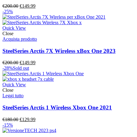
Il
Il
€
200.00
€
149.99
prezzo
prezzo
-25%
originale
attuale
era:
è:
€200.00.
€149.99.
Quick View
Close
Acquista prodotto
SteelSeries Arctis 7X Wireless xBox One 2023
Il
Il
€
200.00
€
149.99
prezzo
prezzo
-28%
Sold out
originale
attuale
era:
è:
€200.00.
€149.99.
Quick View
Close
Leggi tutto
SteelSeries Arctis 1 Wireless Xbox One 2021
Il
Il
€
180.00
€
129.99
prezzo
prezzo
-15%
originale
attuale
era:
è: