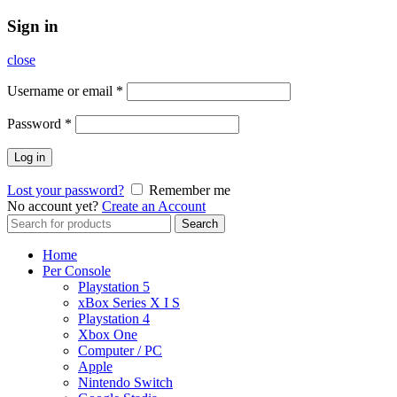
Sign in
close
Username or email
*
Password
*
Log in
Lost your password?
Remember me
No account yet?
Create an Account
Search
Search
for:
Home
Per Console
Playstation 5
xBox Series X I S
Playstation 4
Xbox One
Computer / PC
Apple
Nintendo Switch