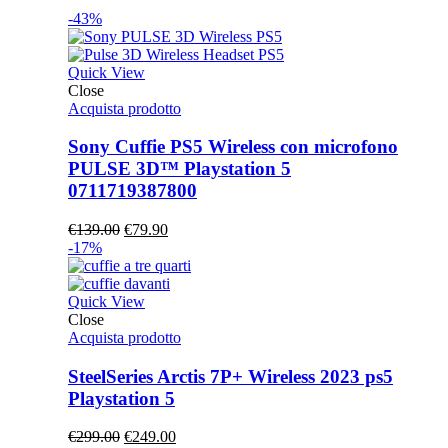
-43%
Quick View
Close
Acquista prodotto
Sony Cuffie PS5 Wireless con microfono
PULSE 3D™ Playstation 5
0711719387800
Il
Il
€
139.00
€
79.90
prezzo
prezzo
-17%
originale
attuale
era:
è:
€139.00.
€79.90.
Quick View
Close
Acquista prodotto
SteelSeries Arctis 7P+ Wireless 2023 ps5
Playstation 5
Il
Il
€
299.00
€
249.00