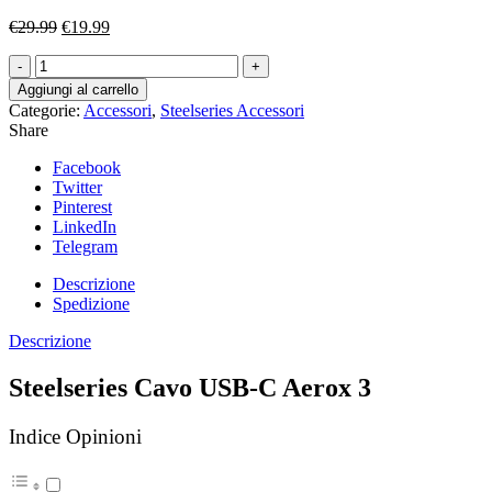
Il
Il
€
29.99
€
19.99
prezzo
prezzo
Quantità
originale
attuale
era:
è:
Aggiungi al carrello
€29.99.
€19.99.
Categorie:
Accessori
,
Steelseries Accessori
Share
Facebook
Twitter
Pinterest
LinkedIn
Telegram
Descrizione
Spedizione
Descrizione
Steelseries Cavo USB-C Aerox 3
Indice Opinioni