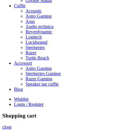
Google Stadia
Cuffie
Acoustic
Astro Gaming
Asus
Audio technica
Beyerdynamic
Logitech
Lucidsound
Steelseries
Razer
Turtle Beach
Accessori
Astro Gaming
Steelseries Gaming
Razer Gaming
Speaker tag cuffie
Blog
Wishlist
Login / Register
Shopping cart
close