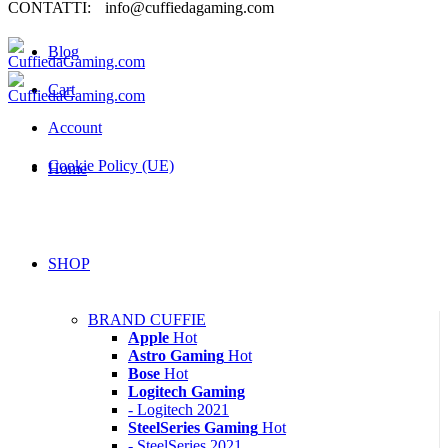
CONTATTI:
info@cuffiedagaming.com
Blog
Cart
Account
Cookie Policy (UE)
Home
SHOP
BRAND CUFFIE
Apple
Hot
Astro Gaming
Hot
Bose
Hot
Logitech Gaming
- Logitech 2021
SteelSeries Gaming
Hot
- SteelSeries 2021