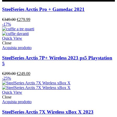
SteelSeries Arctis Pro + Gamedac 2021
Il
Il
€
349.00
€
279.99
prezzo
prezzo
-17%
originale
attuale
era:
è:
€349.00.
€279.99.
Quick View
Close
Acquista prodotto
SteelSeries Arctis 7P+ Wireless 2023 ps5 Playstation
5
Il
Il
€
299.00
€
249.00
prezzo
prezzo
-25%
originale
attuale
era:
è:
€299.00.
€249.00.
Quick View
Close
Acquista prodotto
SteelSeries Arctis 7X Wireless xBox X 2023