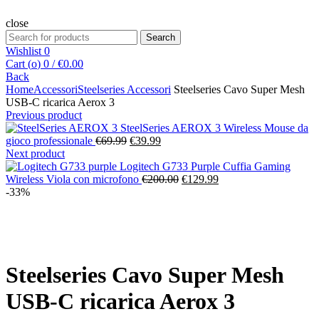
close
Search
Search
for:
Wishlist
0
Cart (
o
)
0
/
€
0.00
Back
Home
Accessori
Steelseries Accessori
Steelseries Cavo Super Mesh
USB-C ricarica Aerox 3
Previous product
SteelSeries AEROX 3 Wireless Mouse da
Il
Il
gioco professionale
€
69.99
€
39.99
prezzo
prezzo
Next product
originale
attuale
Logitech G733 Purple Cuffia Gaming
era:
è:
Il
Il
Wireless Viola con microfono
€
200.00
€
129.99
€69.99.
€39.99.
prezzo
prezzo
-33%
originale
attuale
era:
è:
€200.00.
€129.99.
Click to enlarge
Steelseries Cavo Super Mesh
USB-C ricarica Aerox 3