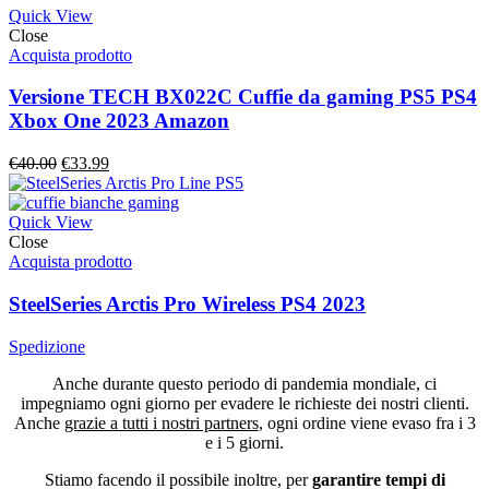
€180.00.
€129.99.
Quick View
Close
Acquista prodotto
Versione TECH BX022C Cuffie da gaming PS5 PS4
Xbox One 2023 Amazon
Il
Il
€
40.00
€
33.99
prezzo
prezzo
originale
attuale
era:
è:
Quick View
€40.00.
€33.99.
Close
Acquista prodotto
SteelSeries Arctis Pro Wireless PS4 2023
Spedizione
Anche durante questo periodo di pandemia mondiale, ci
impegniamo ogni giorno per evadere le richieste dei nostri clienti.
Anche
grazie a tutti i nostri partners
, ogni ordine viene evaso fra i 3
e i 5 giorni.
Stiamo facendo il possibile inoltre, per
garantire tempi di