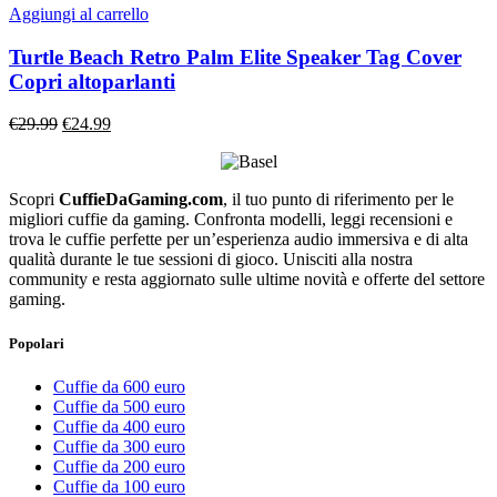
Aggiungi al carrello
Turtle Beach Retro Palm Elite Speaker Tag Cover
Copri altoparlanti
Il
Il
€
29.99
€
24.99
prezzo
prezzo
originale
attuale
era:
è:
Scopri
CuffieDaGaming.com
, il tuo punto di riferimento per le
€29.99.
€24.99.
migliori cuffie da gaming. Confronta modelli, leggi recensioni e
trova le cuffie perfette per un’esperienza audio immersiva e di alta
qualità durante le tue sessioni di gioco. Unisciti alla nostra
community e resta aggiornato sulle ultime novità e offerte del settore
gaming.
Popolari
Cuffie da 600 euro
Cuffie da 500 euro
Cuffie da 400 euro
Cuffie da 300 euro
Cuffie da 200 euro
Cuffie da 100 euro