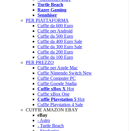
Turtle Beach
Razer Gaming
Sennhiser
PER PIATTAFORMA
Cuffie da 600 Euro
Cuffie per Android
Cuffie da 500 Euro
Cuffie da 400 Euro
Sale
Cuffie da 300 Euro
Sale
Cuffie da 200 Euro
Cuffie da 100 Euro
PER PREZZO
Cuffie per Apple Mac
Cuffie Nintendo Switch
New
Cuffie Computer PC
Cuffie Google Stadia
Cuffie xBox X
Hot
Cuffie xBox One
Cuffie Playstation 5
Hot
Cuffie Playstation 4
Sale
CUFFIE AMAZON EBAY
eBay
- Astro
- Turtle Beach
- Steelseries