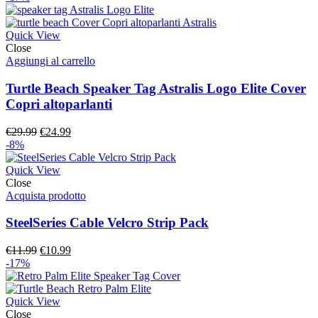
originale
attuale
era:
è:
€47.99.
€9.99.
Quick View
Close
Aggiungi al carrello
Turtle Beach Speaker Tag Astralis Logo Elite Cover
Copri altoparlanti
Il
Il
€
29.99
€
24.99
prezzo
prezzo
-8%
originale
attuale
era:
è:
Quick View
€29.99.
€24.99.
Close
Acquista prodotto
SteelSeries Cable Velcro Strip Pack
Il
Il
€
11.99
€
10.99
prezzo
prezzo
-17%
originale
attuale
era:
è:
€11.99.
€10.99.
Quick View
Close