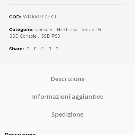
era:
è:
COD:
WD1003FZEX-1
€378.00.
€133.89.
Categorie:
Console
,
Hard Disk
,
SSD 2 TB
,
SSD Console
,
SSD PS5
Share
Descrizione
Informazioni aggiuntive
Spedizione
Descrizione