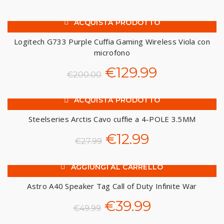
€200.00.
€149.99.
ACQUISTA PRODOTTO
-35%
Logitech G733 Purple Cuffia Gaming Wireless Viola con
microfono
Il
Il
€
129.99
€
200.00
prezzo
prezzo
ACQUISTA PRODOTTO
-54%
originale
attuale
Steelseries Arctis Cavo cuffie a 4-POLE 3.5MM
era:
è:
Il
Il
€
12.99
€
27.99
€200.00.
€129.99.
prezzo
prezzo
AGGIUNGI AL CARRELLO
-20%
originale
attuale
Astro A40 Speaker Tag Call of Duty Infinite War
era:
è:
Il
Il
€
39.99
€
49.99