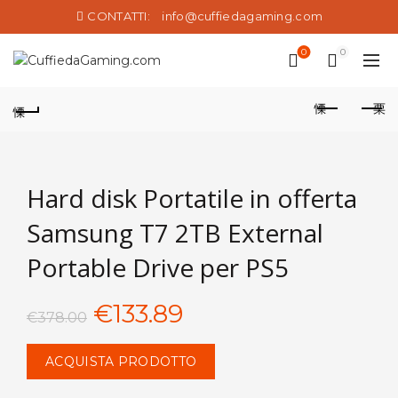
CONTATTI:
info@cuffiedagaming.com
0
0
Hard disk Portatile in offerta
Samsung T7 2TB External
Portable Drive per PS5
Il
Il
€
133.89
€
378.00
prezzo
prezzo
ACQUISTA PRODOTTO
originale
attuale