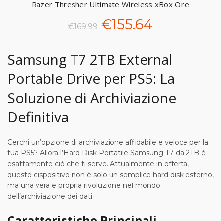
originale
attuale
Razer Thresher Ultimate Wireless xBox One
SOL
era:
è:
Il
Il
€
155.64
D O
€
169.99
UT
€47.99.
€9.99.
prezzo
prezzo
Samsung T7 2TB External
originale
attuale
Portable Drive per PS5: La
era:
è:
Soluzione di Archiviazione
€169.99.
€155.64.
Definitiva
Cerchi un’opzione di archiviazione affidabile e veloce per la
tua PS5? Allora l’Hard Disk Portatile Samsung T7 da 2TB è
esattamente ciò che ti serve. Attualmente in offerta,
questo dispositivo non è solo un semplice hard disk esterno,
ma una vera e propria rivoluzione nel mondo
dell’archiviazione dei dati.
Caratteristiche Principali