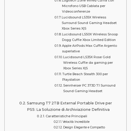
Logitech Zone Wired Cuffia con
Microfono USB Cablata per
Videoconferenze
Lucidsound LS35X Wireless
Surround Sound Gaming Headset
Xbox Series X|S
Lucidsound LS50X Wireless Snoop
Dogg Cuffie Xbox Limited Edition
Apple AirPods Max Cuffie Argento
superlative
Lucidsound LS35X Rose Gold
Wireless Cuffie da gaming per
Xbox Series X|S
Turtle Beach Stealth 300 per
Playstation
Sennheiser PC 373D 7.1 Surround
Sound Gaming Headset
Samsung T7 2TB External Portable Drive per
PS5: La Soluzione di Archiviazione Definitiva
Caratteristiche Principali
Velocità Incredibile
Design Elegante e Compatto