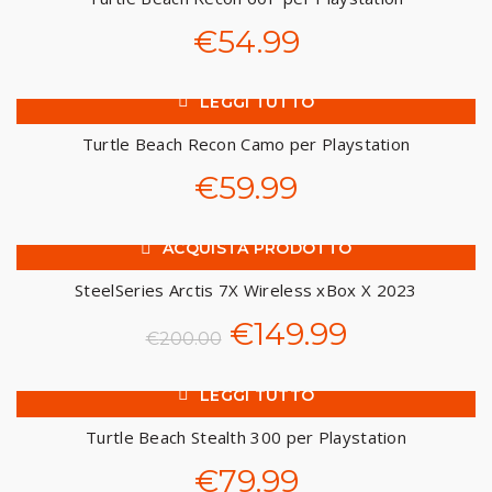
€
54.99
LEGGI TUTTO
SOL
D O
UT
Turtle Beach Recon Camo per Playstation
€
59.99
ACQUISTA PRODOTTO
-25%
SteelSeries Arctis 7X Wireless xBox X 2023
Il
Il
€
149.99
€
200.00
prezzo
prezzo
LEGGI TUTTO
SOL
originale
attuale
D O
UT
Turtle Beach Stealth 300 per Playstation
era:
è:
€
79.99