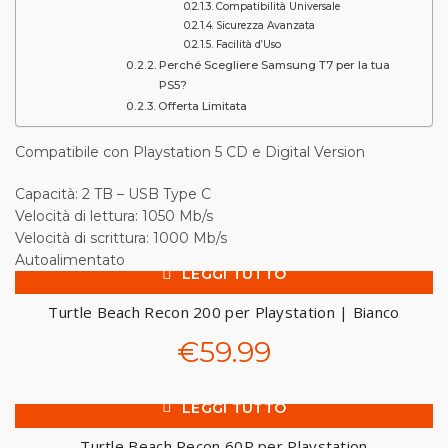
Compatibilità Universale
Sicurezza Avanzata
Facilità d’Uso
Perché Scegliere Samsung T7 per la tua
PS5?
Offerta Limitata
Compatibile con Playstation 5 CD e Digital Version
Capacità: 2 TB – USB Type C
Velocità di lettura: 1050 Mb/s
Velocità di scrittura: 1000 Mb/s
Autoalimentato
LEGGI TUTTO
SOL
D O
UT
Turtle Beach Recon 200 per Playstation | Bianco
€
59.99
LEGGI TUTTO
SOL
D O
UT
Turtle Beach Recon 60P per Playstation