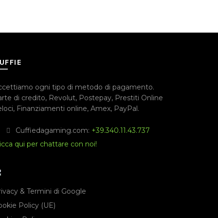
UFFIE
ccettiamo ogni tipo di metodo di pagamento.
rte di credito
,
Revolut
,
Postepay
,
Prestiti Online
loci
,
Finanziamenti online
,
Amex
,
PayPal
.
Cuffiedagaming.com:
+39.340.11.43.737
icca qui per chattare con noi!
rivacy & Termini di Google
ookie Policy (UE)