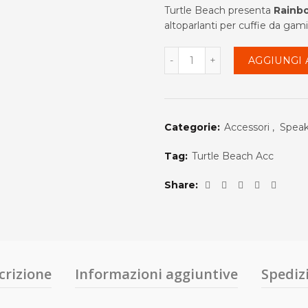
prezzo
pre
Turtle Beach presenta
Rainb
altoparlanti per cuffie da gam
originale
att
Quantità
AGGIUNGI 
era:
è:
€29.99.
€24
Categorie:
Accessori
,
Speak
Tag:
Turtle Beach Acc
Share
crizione
Informazioni aggiuntive
Spediz