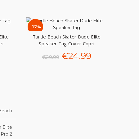
-17%
lite
Turtle Beach Skater Dude Elite
LLO
AGGIUNGI AL CARRELLO
ri
Speaker Tag Cover Copri
altoparlanti
Il
Il
Il
9
€
24.99
€
29.99
prezzo
prezzo
prezzo
le
attuale
originale
attuale
è:
era:
è:
.
€24.99.
€29.99.
€24.99.
 Beach
 Elite
Pro 2