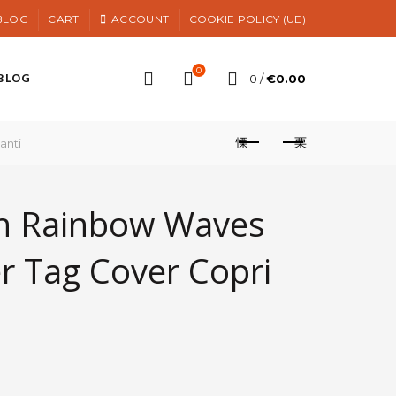
BLOG
CART
ACCOUNT
COOKIE POLICY (UE)
0
BLOG
0
/
€
0.00
anti
ch Rainbow Waves
er Tag Cover Copri