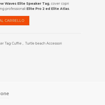
zzo
ow Waves Elite Speaker Tag
, cover copri
ing professionali
Elite Pro 2 ed Elite Atlas
.
uale
AL CARRELLO
.99.
er Tag Cuffie
,
Turtle beach Accessori
ione