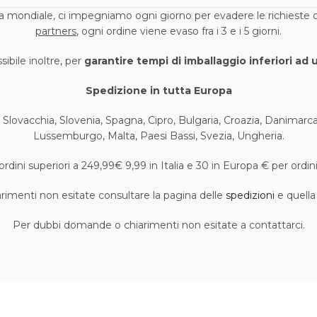
mondiale, ci impegniamo ogni giorno per evadere le richieste de
partners
, ogni ordine viene evaso fra i 3 e i 5 giorni.
ibile inoltre, per
garantire tempi di imballaggio inferiori ad 
Spedizione in tutta Europa
 Slovacchia, Slovenia, Spagna, Cipro, Bulgaria, Croazia, Danimarca, 
Lussemburgo, Malta, Paesi Bassi, Svezia, Ungheria.
rdini superiori a 249,99€ 9,99 in Italia e 30 in Europa € per ordin
imenti non esitate consultare la pagina delle
spedizioni
e quella
Per dubbi domande o chiarimenti non esitate a contattarci.