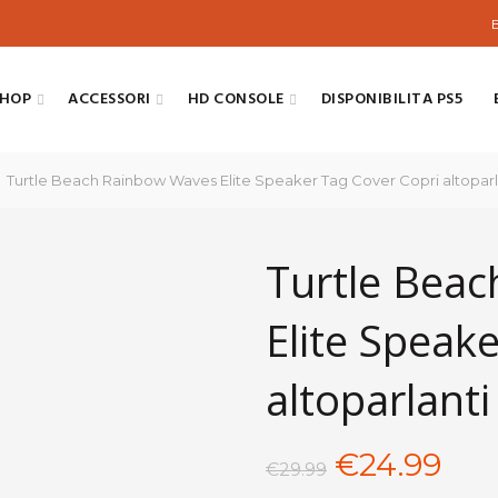
SHOP
ACCESSORI
HD CONSOLE
DISPONIBILITA PS5
Turtle Beach Rainbow Waves Elite Speaker Tag Cover Copri altoparl
Turtle Bea
Elite Speak
altoparlanti
Il
Il
€
24.99
€
29.99