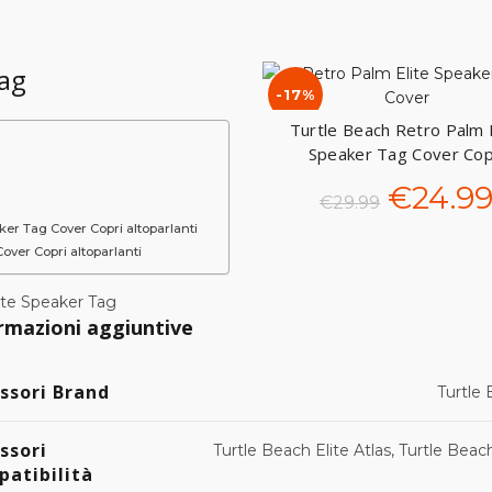
Tag
-17%
Turtle Beach Retro Palm E
AGGIUNGI AL CARRE
Speaker Tag Cover Cop
altoparlanti
Il
€
24.9
€
29.99
aker Tag Cover Copri altoparlanti
prezzo
over Copri altoparlanti
origina
ite Speaker Tag
rmazioni aggiuntive
era:
€29.99
ssori Brand
Turtle
ssori
Turtle Beach Elite Atlas, Turtle Beach
atibilità