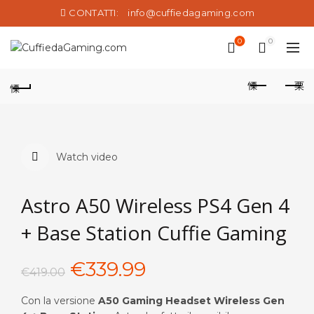
CONTATTI:
info@cuffiedagaming.com
0
0
Watch video
Astro A50 Wireless PS4 Gen 4
+ Base Station Cuffie Gaming
Il
Il
€
339.99
€
419.00
prezzo
prezzo
Con la versione
A50 Gaming Headset Wireless Gen