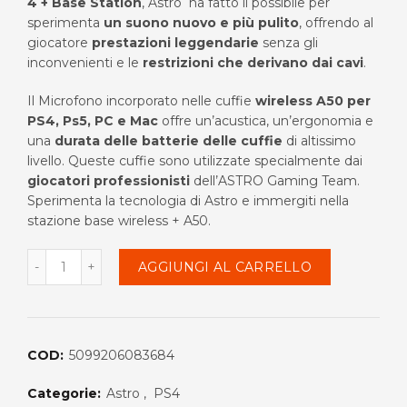
4 + Base Station
, Astro ha fatto il possibile per
originale
attuale
sperimenta
un suono nuovo e più pulito
, offrendo al
giocatore
prestazioni leggendarie
senza gli
era:
è:
inconvenienti e le
restrizioni che derivano dai cavi
.
€419.00.
€339.99.
Il Microfono incorporato nelle cuffie
wireless A50 per
PS4, Ps5,
PC e Mac
offre un’acustica, un’ergonomia e
una
durata delle batterie delle cuffie
di altissimo
livello. Queste cuffie sono utilizzate specialmente dai
giocatori professionisti
dell’ASTRO Gaming Team.
Sperimenta la tecnologia di Astro e immergiti nella
stazione base wireless + A50.
Quantità
AGGIUNGI AL CARRELLO
COD:
5099206083684
Categorie:
Astro
,
PS4