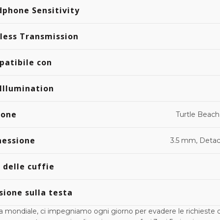
phone Sensitivity
less Transmission
atibile con
Illumination
ione
Turtle Beac
nessione
3.5 mm, Deta
 delle cuffie
sione sulla testa
mondiale, ci impegniamo ogni giorno per evadere le richieste de