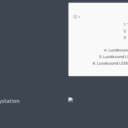
Lucidsound
Lucidsound L
Lucidsound LS35X
ystation