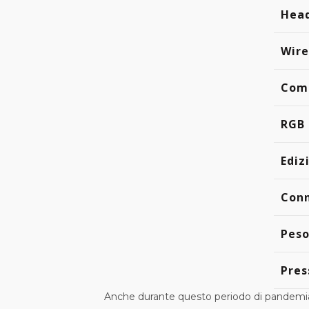
Head
Wire
Comp
RGB 
Ediz
Con
Peso
Pres
Anche durante questo periodo di pandemia 