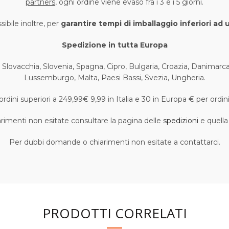
partners
, ogni ordine viene evaso fra i 3 e i 5 giorni.
ibile inoltre, per
garantire tempi di imballaggio inferiori ad 
Spedizione in tutta Europa
 Slovacchia, Slovenia, Spagna, Cipro, Bulgaria, Croazia, Danimarca, 
Lussemburgo, Malta, Paesi Bassi, Svezia, Ungheria.
rdini superiori a 249,99€ 9,99 in Italia e 30 in Europa € per ordin
imenti non esitate consultare la pagina delle
spedizioni
e quella
Per dubbi domande o chiarimenti non esitate a contattarci.
PRODOTTI CORRELATI