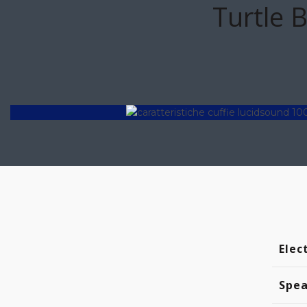
Turtle 
Elec
Spea