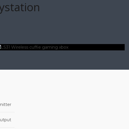
ystation
mitter
utput