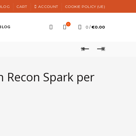
BLOG
CART
ACCOUNT
COOKIE POLICY (UE)
0
BLOG
0
/
€
0.00
h Recon Spark per