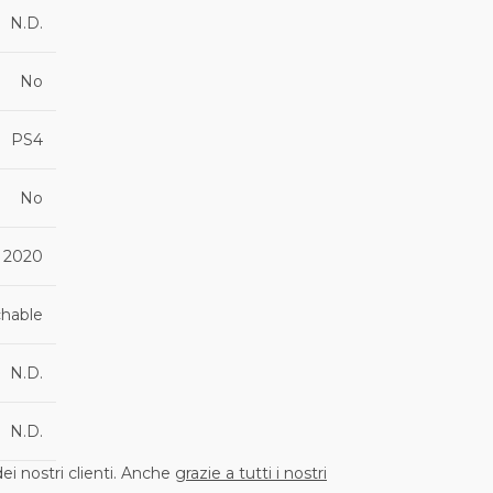
N.D.
No
PS4
No
h 2020
chable
N.D.
N.D.
i nostri clienti. Anche
grazie a tutti i nostri