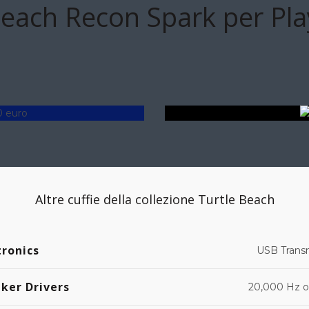
Beach Recon Spark per Pla
Altre cuffie della collezione Turtle Beach
tronics
USB Trans
ker Drivers
20,000 Hz o