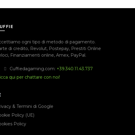
UFFIE
ccettiamo ogni tipo di metodo di pagamento.
rte di credito
,
Revolut
,
Postepay
,
Prestiti Online
loci
,
Finanziamenti online
,
Amex
,
PayPal
.
Cuffiedagaming.com:
+39.340.11.43.737
icca qui per chattare con noi!
rivacy & Termini di Google
ookie Policy (UE)
ookies Policy