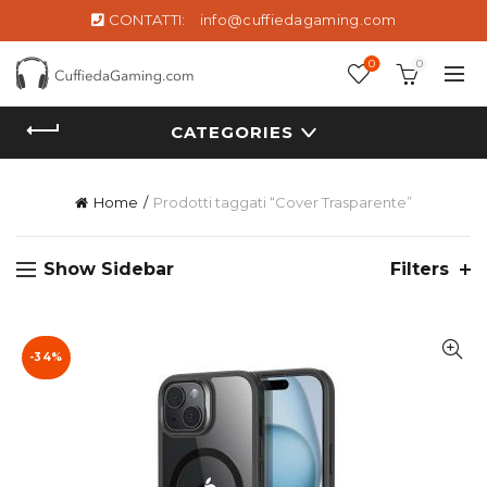
CONTATTI:
info@cuffiedagaming.com
0
0
CATEGORIES
Home
Prodotti taggati “Cover Trasparente”
Show Sidebar
Filters
-34%