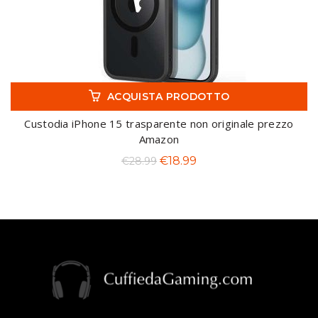
ACQUISTA PRODOTTO
Custodia iPhone 15 trasparente non originale prezzo
Amazon
Il
Il
€
18.99
€
28.99
prezzo
prezzo
originale
attuale
era:
è:
€28.99.
€18.99.