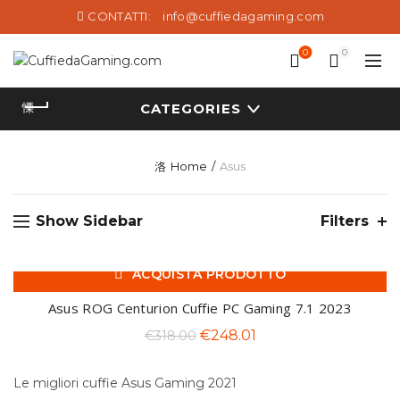
CONTATTI:
info@cuffiedagaming.com
0
0
CATEGORIES
Home
Asus
Show Sidebar
Filters
ACQUISTA PRODOTTO
-22%
Asus ROG Centurion Cuffie PC Gaming 7.1 2023
Il
Il
€
248.01
€
318.00
prezzo
prezzo
originale
attuale
Le migliori cuffie Asus Gaming 2021