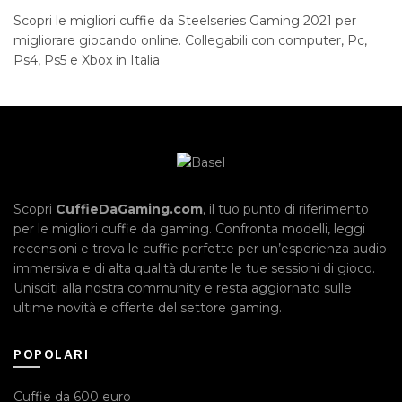
era:
è:
Scopri le migliori cuffie da Steelseries Gaming 2021 per
€318.00.
€248.01.
migliorare giocando online. Collegabili con computer, Pc,
Ps4, Ps5 e Xbox in Italia
Scopri
CuffieDaGaming.com
, il tuo punto di riferimento
per le migliori cuffie da gaming. Confronta modelli, leggi
recensioni e trova le cuffie perfette per un’esperienza audio
immersiva e di alta qualità durante le tue sessioni di gioco.
Unisciti alla nostra community e resta aggiornato sulle
ultime novità e offerte del settore gaming.
POPOLARI
Cuffie da 600 euro