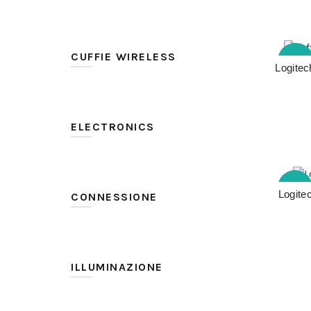
Logitech
(8)
CUFFIE WIRELESS
-30%
Logitec
No
(5)
Si
(3)
ELECTRONICS
-
(2)
-56%
USB Transmitter
(6)
Logite
CONNESSIONE
3.5 mm
(2)
USB
(6)
ILLUMINAZIONE
USB Micro-B
(1)
No
(8)