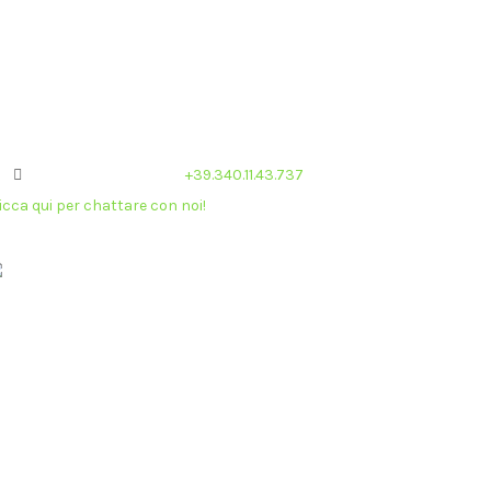
UFFIE
cettiamo ogni tipo di metodo di pagamento.
Carte di
edito
,
Revolut
,
Postepay
,
Prestiti Online Veloci
,
nanziamenti online
,
Amex
,
PayPal
.
Cuffiedagaming.com:
+39.340.11.43.737
icca qui per chattare con noi!
ivacy & Termini di Google
okie Policy (UE)
okies Policy
 01659930059