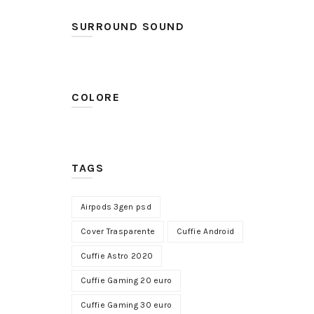
SURROUND SOUND
-47 dB +/- 3 dB
(1)
100 dB +/- 3dB
(1)
COLORE
100~8 kHz
(1)
115 dB +/- 3 dB
(1)
TAGS
122 dB +/- 3 dB
(1)
94 dBV/Pa +/- 3 dB
(1)
Airpods 3gen psd
da 100Hz a 6.5Hz
(2)
Cover Trasparente
Cuffie Android
Cuffie Astro 2020
Cuffie Gaming 20 euro
Cuffie Gaming 30 euro