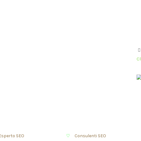
POPOLARI
C
Cuffie da 600 euro
Ac
nto
cr
gi
Cuffie da 500 euro
Fi
Cuffie da 400 euro
ni
Cuffie da 300 euro
Cuffie da 200 euro
Cl
Cuffie da 100 euro
Cuffie da 50 euro
Cuffie da 25 euro
Pr
Co
Co
Esperto SEO
Crafted in Italy with
♡
4
Consulenti SEO
ES Design P. Iva