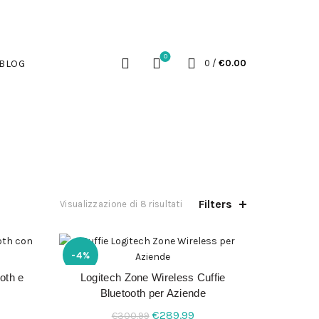
BLOG
CART
ACCOUNT
COOKIE POLICY (UE)
0
BLOG
0
/
€
0.00
CUFFIE
SENNHEISER
SHARKOON
ECH
Filters
Popolarità
Visualizzazione di 8 risultati
-4%
oth e
Logitech Zone Wireless Cuffie
LO
AGGIUNGI AL CARRELLO
Bluetooth per Aziende
Il
Il
€
289.99
€
300.99