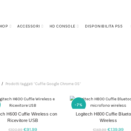
HOP
ACCESSORI
HD CONSOLE
DISPONIBILITA PS5
O
ASUS
CONSOLE
LOGITECH
LUCIDSOUND
RAZER 
NY
STEELSERIES
TRUST
TURTLE BEACH
VERSIONE T
Prodotti taggati “Cuffie Google Chrome OS”
-7%
ech H600 Cuffie Wireless con
Logitech H800 Cuffie Blueto
LEGGI TUTTO
AGGIUNGI AL CARREL
Ricevitore USB
Wireless
Il
Il
Il
Il
€
91.99
€
139.99
€
100.99
€
149.99