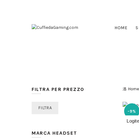
CONTATTI:
info@cuffiedagaming.com
HOME
S
ALL
ACCESSORI
APPLE
ASTR
SO
FILTRA PER PREZZO
Home
Prezzo
Prezzo
FILTRA
-9%
Min
Max
Logit
SOLD
OUT
MARCA HEADSET