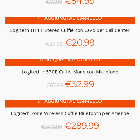
Il
Il
€
54.99
€
67.99
prezzo
prezzo
AGGIUNGI AL CARRELLO
-30%
originale
attuale
Logitech H111 Stereo Cuffie con Cavo per Call Center
era:
è:
Il
Il
€
20.99
€
29.99
€67.99.
€54.99.
prezzo
prezzo
ACQUISTA PRODOTTO
-22%
originale
attuale
Logitech H570E Cuffie Mono con Microfono
era:
è:
Il
Il
€
52.99
€
67.99
€29.99.
€20.99.
prezzo
prezzo
AGGIUNGI AL CARRELLO
-4%
originale
attuale
Logitech Zone Wireless Cuffie Bluetooth per Aziende
era:
è:
Il
Il
€
289.99
€
300.99
€67.99.
€52.99.
prezzo
prezzo