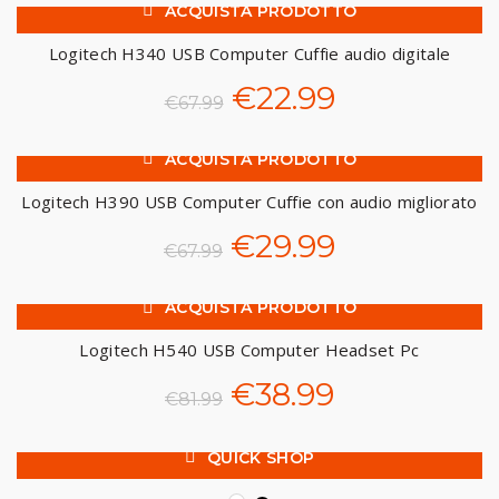
ACQUISTA PRODOTTO
-66%
originale
attuale
Logitech H340 USB Computer Cuffie audio digitale
era:
è:
Il
Il
€
22.99
€
67.99
€300.99.
€289.99.
prezzo
prezzo
ACQUISTA PRODOTTO
-56%
originale
attuale
Logitech H390 USB Computer Cuffie con audio migliorato
era:
è:
Il
Il
€
29.99
€
67.99
€67.99.
€22.99.
prezzo
prezzo
ACQUISTA PRODOTTO
-52%
originale
attuale
Logitech H540 USB Computer Headset Pc
era:
è:
Il
Il
€
38.99
€
81.99
€67.99.
€29.99.
prezzo
prezzo
QUICK SHOP
-28%
originale
attuale