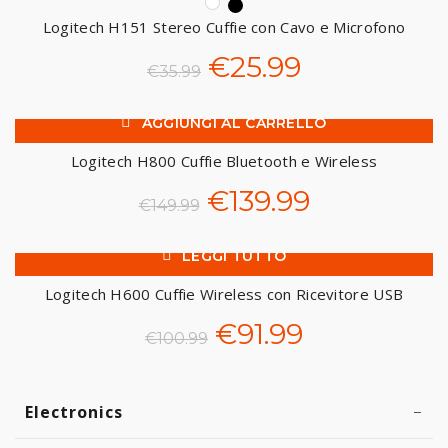
Logitech H151 Stereo Cuffie con Cavo e Microfono
era:
è:
Il
Il
€
25.99
€
35.99
€81.99.
€38.99.
prezzo
prezzo
AGGIUNGI AL CARRELLO
-7%
originale
attuale
Logitech H800 Cuffie Bluetooth e Wireless
era:
è:
Il
Il
€
139.99
€
149.99
€35.99.
€25.99.
prezzo
prezzo
LEGGI TUTTO
-9%
originale
attuale
Logitech H600 Cuffie Wireless con Ricevitore USB
SOL
era:
è:
Il
Il
€
91.99
D O
€
100.99
UT
€149.99.
€139.99.
prezzo
prezzo
Electronics
–
originale
attuale