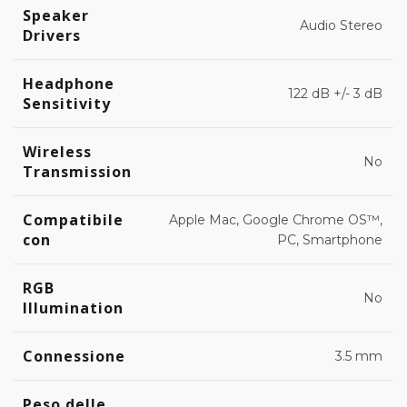
era:
è:
Speaker
Audio Stereo
Drivers
€100.99.
€91.99.
Headphone
122 dB +/- 3 dB
Sensitivity
Wireless
No
Transmission
Compatibile
Apple Mac, Google Chrome OS™,
con
PC, Smartphone
RGB
No
Illumination
Connessione
3.5 mm
Peso delle