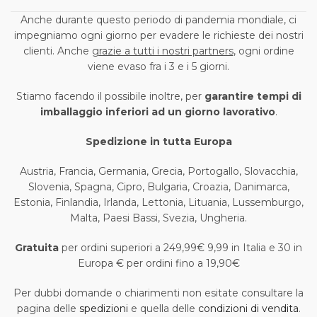
Anche durante questo periodo di pandemia mondiale, ci
impegniamo ogni giorno per evadere le richieste dei nostri
clienti. Anche
grazie a tutti i nostri partners
, ogni ordine
viene evaso fra i 3 e i 5 giorni.
Stiamo facendo il possibile inoltre, per
garantire tempi di
imballaggio inferiori ad un giorno lavorativo
.
Spedizione in tutta Europa
Austria, Francia, Germania, Grecia, Portogallo, Slovacchia,
Slovenia, Spagna, Cipro, Bulgaria, Croazia, Danimarca,
Estonia, Finlandia, Irlanda, Lettonia, Lituania, Lussemburgo,
Malta, Paesi Bassi, Svezia, Ungheria.
Gratuita
per ordini superiori a 249,99€ 9,99 in Italia e 30 in
Europa € per ordini fino a 19,90€
Per dubbi domande o chiarimenti non esitate consultare la
pagina delle
spedizioni
e quella delle
condizioni di vendita
.