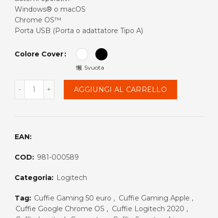
Windows® o macOS
€35.99.
€25.99.
Chrome OS™
Porta USB (Porta o adattatore Tipo A)
Colore Cover
Svuota
Quantità
AGGIUNGI AL CARRELLO
EAN:
COD:
981-000589
Categoria:
Logitech
Tag:
Cuffie Gaming 50 euro
,
Cuffie Gaming Apple
,
Cuffie Google Chrome OS
,
Cuffie Logitech 2020
,