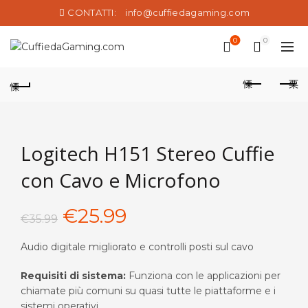
CONTATTI:
info@cuffiedagaming.com
0
0
Logitech H151 Stereo Cuffie
con Cavo e Microfono
Il
Il
€
25.99
€
35.99
prezzo
prezzo
Audio digitale migliorato e controlli posti sul cavo
originale
attuale
Requisiti di sistema:
Funziona con le applicazioni per
chiamate più comuni su quasi tutte le piattaforme e i
era:
è:
sistemi operativi