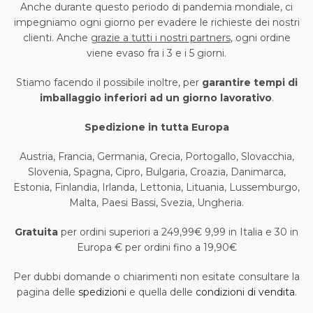
Anche durante questo periodo di pandemia mondiale, ci
impegniamo ogni giorno per evadere le richieste dei nostri
clienti. Anche
grazie a tutti i nostri partners
, ogni ordine
viene evaso fra i 3 e i 5 giorni.
Stiamo facendo il possibile inoltre, per
garantire tempi di
imballaggio inferiori ad un giorno lavorativo
.
Spedizione in tutta Europa
Austria, Francia, Germania, Grecia, Portogallo, Slovacchia,
Slovenia, Spagna, Cipro, Bulgaria, Croazia, Danimarca,
Estonia, Finlandia, Irlanda, Lettonia, Lituania, Lussemburgo,
Malta, Paesi Bassi, Svezia, Ungheria.
Gratuita
per ordini superiori a 249,99€ 9,99 in Italia e 30 in
Europa € per ordini fino a 19,90€
Per dubbi domande o chiarimenti non esitate consultare la
pagina delle
spedizioni
e quella delle
condizioni di vendita
.