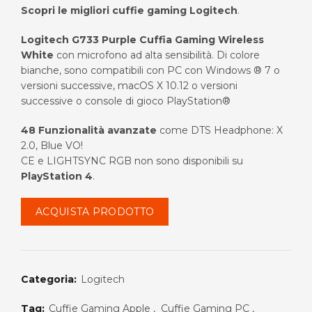
prezzo
prezzo
Scopri le migliori cuffie gaming Logitech
.
originale
attuale
Logitech G733 Purple Cuffia Gaming Wireless
White
con microfono ad alta sensibilità. Di colore
era:
è:
bianche, sono compatibili con PC con Windows ® 7 o
versioni successive, macOS X 10.12 o versioni
€200.00.
€144.39.
successive o console di gioco PlayStation®
48 Funzionalità avanzate
come DTS Headphone: X
2.0, Blue VO!
CE e LIGHTSYNC RGB non sono disponibili su
PlayStation 4
.
ACQUISTA PRODOTTO
Categoria:
Logitech
Tag:
Cuffie Gaming Apple
,
Cuffie Gaming PC
,