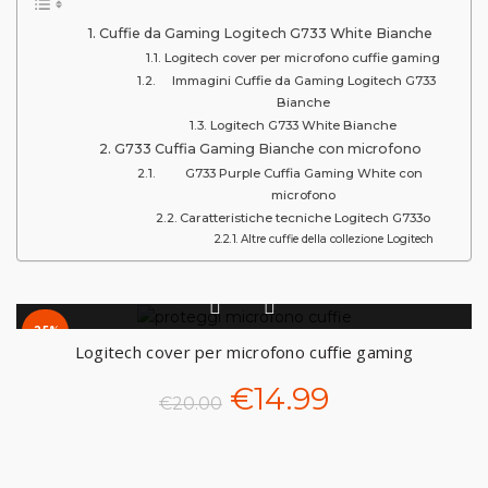
Cuffie da Gaming Logitech G733 White Bianche
Logitech cover per microfono cuffie gaming
Immagini Cuffie da Gaming Logitech G733
Bianche
Logitech G733 White Bianche
G733 Cuffia Gaming Bianche con microfono
G733 Purple Cuffia Gaming White con
microfono
Caratteristiche tecniche Logitech G733o
Altre cuffie della collezione Logitech
-25%
Logitech cover per microfono cuffie gaming
Il
Il
€
14.99
€
20.00
prezzo
prezzo