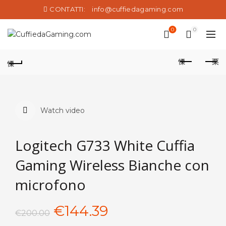
CONTATTI:
info@cuffiedagaming.com
0
0
Watch video
Logitech G733 White Cuffia
Gaming Wireless Bianche con
microfono
Il
Il
€
144.39
€
200.00