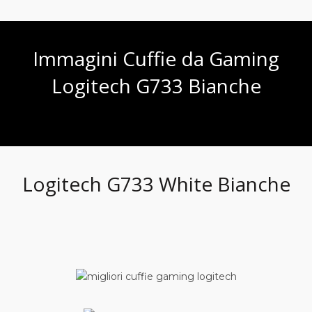
originale
attuale
era:
è:
Immagini Cuffie da Gaming
€20.00.
€14.99.
Logitech G733 Bianche
Logitech G733 White Bianche