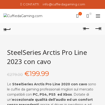
CONTATTI:
info@cuffiedagaming.com
0
0
SteelSeries Arctis Pro Line
2023 con cavo
Il
Il
€
199.99
€
279.00
prezzo
prezzo
Le
SteelSeries Arctis Pro Line 2020 con cavo
sono
le cuffie da gaming professionali migliori sul mercato
originale
attuale
compatibili con
PC, PS4, PS5 ed Xbox
. Dotate di
un’
eccezionale qualità dell’audio ed un comfort
era:
è:
senza precedenti
grazie al driver in neodimio e ad