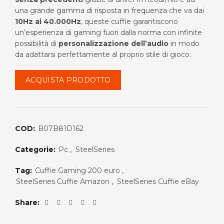
una grande gamma di risposta in frequenza che va dai
€279.00.
€199.99.
10Hz ai 40.000Hz
, queste cuffie garantiscono
un’esperienza di gaming fuori dalla norma con infinite
possibilità di
personalizzazione dell’audio
in modo
da adattarsi perfettamente al proprio stile di gioco.
ACQUISTA PRODOTTO
COD:
B07B81D162
Categorie:
Pc
,
SteelSeries
Tag:
Cuffie Gaming 200 euro
,
SteelSeries Cuffie Amazon
,
SteelSeries Cuffie eBay
Share