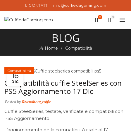
CONTATTI:
info@cuffiedagaming.com
0
0
BLOG
Home
Compatibilità
Compatibilità
16
Compatibilità cuffie SteelSeries con
DIC
PS5 Aggiornamento 17 Dic
Posted by
Rivenditore_cuffie
Cuffie SteelSeries, testate, verificate e compatibili con
PS5 Aggiornamento.
L’aggiornamento della compatibilità risale al 17