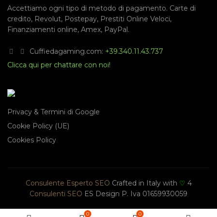
Accettiamo ogni tipo di metodo di pagamento.
Carte di
credito
,
Revolut
,
Postepay
,
Prestiti Online Veloci
,
Finanziamenti online
,
Amex
,
PayPal
.
Cuffiedagaming.com:
+39.340.11.43.737
Clicca qui per chattare con noi!
Privacy & Termini di Google
Cookie Policy (UE)
Cookies Policy
Consulente Esperto SEO
Crafted in Italy with
♡
4
Consulenti SEO
ES Design P. Iva 01659930059
0
0