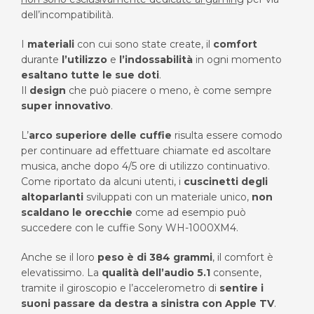
dell’incompatibilità.
€680.00.
€631.00.
I
materiali
con cui sono state create, il
comfort
durante
l’utilizzo
e
l’indossabilità
in ogni momento
esaltano tutte le sue doti
.
Il
design
che può piacere o meno, è come sempre
super innovativo
.
L’
arco superiore delle cuffie
risulta essere comodo
per continuare ad effettuare chiamate ed ascoltare
musica, anche dopo 4/5 ore di utilizzo continuativo.
Come riportato da alcuni utenti, i
cuscinetti degli
altoparlanti
sviluppati con un materiale unico,
non
scaldano le orecchie
come ad esempio può
succedere con le cuffie Sony WH-1000XM4.
Anche se il loro
peso è di 384 grammi
, il comfort è
elevatissimo. La
qualità dell’audio 5.1
consente,
tramite il giroscopio e l’accelerometro di
sentire i
suoni passare da destra a sinistra con Apple TV
.