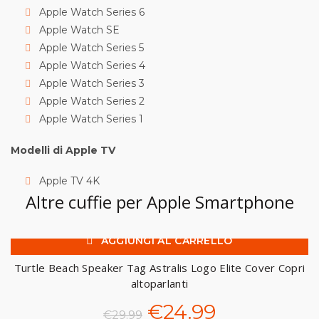
Apple Watch Series 6
Apple Watch SE
Apple Watch Series 5
Apple Watch Series 4
Apple Watch Series 3
Apple Watch Series 2
Apple Watch Series 1
Modelli di Apple TV
Apple TV 4K
Altre cuffie per Apple Smartphone
AGGIUNGI AL CARRELLO
-17%
Turtle Beach Speaker Tag Astralis Logo Elite Cover Copri
altoparlanti
Il
Il
€
24.99
€
29.99