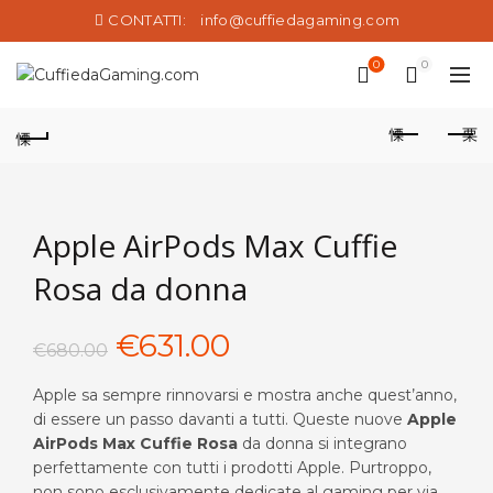
CONTATTI:
info@cuffiedagaming.com
0
0
Apple AirPods Max Cuffie
Rosa da donna
Il
Il
€
631.00
€
680.00
prezzo
prezzo
Apple sa sempre rinnovarsi e mostra anche quest’anno,
di essere un passo davanti a tutti. Queste nuove
Apple
originale
attuale
AirPods Max Cuffie Rosa
da donna si integrano
perfettamente con tutti i prodotti Apple. Purtroppo,
era:
è:
non sono esclusivamente dedicate al gaming
per via