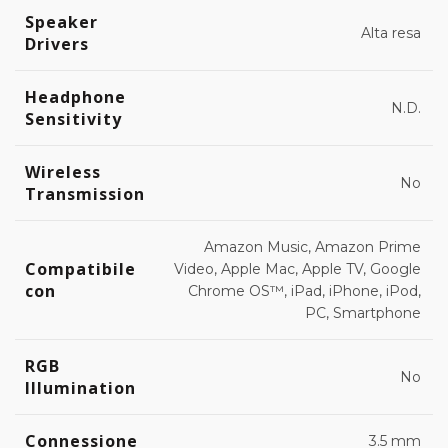
era:
è:
Speaker
Alta resa
Drivers
€249.00.
€219.00.
Headphone
N.D.
Sensitivity
Wireless
No
Transmission
Amazon Music, Amazon Prime
Compatibile
Video, Apple Mac, Apple TV, Google
con
Chrome OS™, iPad, iPhone, iPod,
PC, Smartphone
RGB
No
Illumination
Connessione
3.5 mm