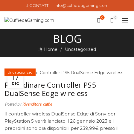
CONTATTI:
info@cuffiedagaming.com
0
0
BLOG
Home
Uncategorized
Uncategorized
17
Preordinare Controller PS5
DIC
DualSense Edge wireless
Posted by
Rivenditore_cuffie
Il
controller wireless DualSense Edge di Sony per
PlayStation 5
verrà lanciato il 26 gennaio 2023 e i
preordini sono ora disponibili per 239,99€ presso il