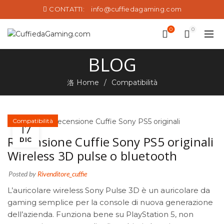
CONTATTI:
info@cuffiedagaming.com
0
0
BLOG
Home
Compatibilità
Compatibilità
17
Recensione Cuffie Sony PS5 originali
DIC
Wireless 3D pulse o bluetooth
Posted by
Rivenditore_cuffie
L’auricolare wireless Sony Pulse 3D è un auricolare da
gaming semplice per la console di nuova generazione
dell’azienda. Funziona bene su PlayStation 5, non