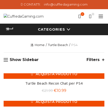
CONTATTI:
info@cuffiedagaming.com
0
0
CATEGORIES
Home
Turtle Beach
PS4
Show Sidebar
Filters
ACQUISTA PRODOTTO
-50%
Turtle Beach Recon Chat per PS4
Il
Il
€
10.99
€
21.99
prezzo
prezzo
ACQUISTA PRODOTTO
originale
attuale
-62%