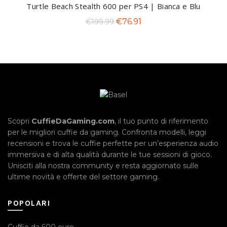
era:
è:
Turtle Beach Stealth 600 per PS4 | Bianca e Blu
€21.99.
€10.99.
Il
Il
€
76.91
€
199.99
prezzo
prezzo
originale
attuale
era:
è:
€199.99.
€76.91.
Scopri
CuffieDaGaming.com
, il tuo punto di riferimento
per le migliori cuffie da gaming. Confronta modelli, leggi
recensioni e trova le cuffie perfette per un’esperienza audio
immersiva e di alta qualità durante le tue sessioni di gioco.
Unisciti alla nostra community e resta aggiornato sulle
ultime novità e offerte del settore gaming.
POPOLARI
Cuffie da 600 euro