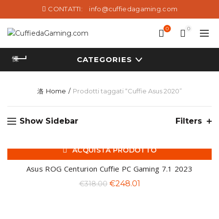
CONTATTI:
info@cuffiedagaming.com
0
0
CATEGORIES
Home
Prodotti taggati “Cuffie Asus 2020”
Show Sidebar
Filters
ACQUISTA PRODOTTO
-22%
Asus ROG Centurion Cuffie PC Gaming 7.1 2023
Il
Il
€
248.01
€
318.00
prezzo
prezzo
originale
attuale