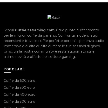
era:
è:
€318.00.
€248.01.
Scopri
CuffieDaGaming.com
, il tuo punto di riferimento
per le migliori cuffie da gaming. Confronta modelli, leggi
recensioni e trova le cuffie perfette per un’esperienza audio
immersiva e di alta qualità durante le tue sessioni di gioco.
Unisciti alla nostra community e resta aggiornato sulle
ultime novità e offerte del settore gaming.
POPOLARI
Cuffie da 600 euro
Cuffie da 500 euro
Cuffie da 400 euro
Cuffie da 300 euro